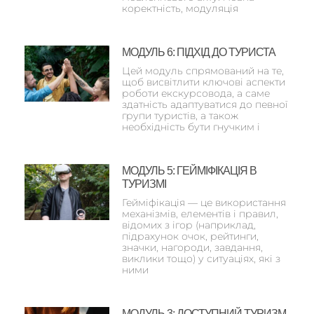
коректність, модуляція
МОДУЛЬ 6: ПІДХІД ДО ТУРИСТА
Цей модуль спрямований на те,
щоб висвітлити ключові аспекти
роботи екскурсовода, а саме
здатність адаптуватися до певної
групи туристів, а також
необхідність бути гнучким і
МОДУЛЬ 5: ГЕЙМІФІКАЦІЯ В
ТУРИЗМІ
Гейміфікація — це використання
механізмів, елементів і правил,
відомих з ігор (наприклад,
підрахунок очок, рейтинги,
значки, нагороди, завдання,
виклики тощо) у ситуаціях, які з
ними
МОДУЛЬ 3: ДОСТУПНИЙ ТУРИЗМ