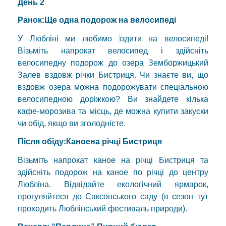
День 2
Ранок
:
Ще
одна
подорож на
велосипеді
У Любліні ми любимо їздити на велосипеді!
Візьміть напрокат велосипед і здійсніть
велосипедну подорож до озера Земборжицький
Залев вздовж річки Бистриця. Чи знаєте ви, що
вздовж озера можна подорожувати спеціальною
велосипедною доріжкою? Ви знайдете кілька
кафе-морозива та місць, де можна купити закуски
чи обід, якщо ви зголоднієте.
Після обіду
:
Каное
на річці Бистриця
Візьміть напрокат каное на річці Бистриця та
здійсніть подорож на каное по річці до центру
Любліна. Відвідайте екологічний ярмарок,
прогуляйтеся до Саксонського саду (в сезон тут
проходить Люблінський фестиваль природи).