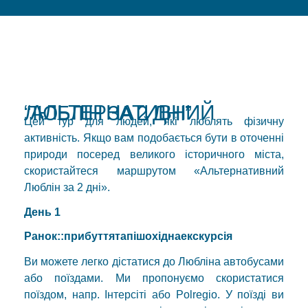
“АЛЬТЕРНАТИВНИЙ ЛЮБЛІН ЗА 2 ДНІ”
Цей тур для людей, які люблять фізичну
активність. Якщо вам подобається бути в оточенні
природи посеред великого історичного міста,
скористайтеся маршрутом «Альтернативний
Люблін за 2 дні».
День 1
Ранок:
:
прибуття
та
пішохідна
екскурсія
Ви можете легко дістатися до Любліна автобусами
або поїздами. Ми пропонуємо скористатися
поїздом, напр. Інтерсіті або Polregio. У поїзді ви