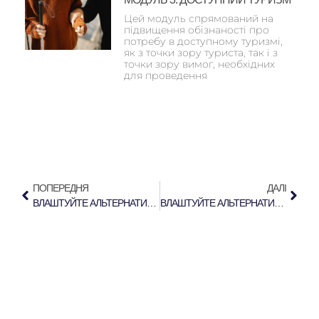
Цей модуль спрямований на
підвищення обізнаності про
потребу в доступному туризмі,
як з точки зору туриста, так і з
точки зору вимог, необхідних
для проведення
ПОПЕРЕДНЯ
ДАЛІ
ВЛАШТУЙТЕ АЛЬТЕРНАТИВНИЙ ТУР В АФІНИ
ВЛАШТУЙТЕ АЛЬТЕРНАТИВНИЙ ТУР В НІКОСІЇ