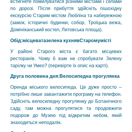
встигнете помилуватися різними містами і селами
по дорозі. Після прибуття здійсніть пішохідну
екскурсію Старим містом Любліна та набережною
(замок, історичні будинки, собор, Троїцька вежа,
Домініканський костел, Литовська площа).
Обід:
місцева
та
зелена
кухня
в
Старому
місті
У районі Старого міста є багато місцевих
ресторанів. Чому б вам не спробувати Зелену
тарілку чи Умео? (перевірте їх опис на карті).
Друга половина дня
:
Велосипедна
прогулянка
Оренда міського велосипеда. Це дуже просто –
потрібно лише завантажити програму на телефон.
Здійсніть велосипедну прогулянку до Ботанічного
саду, там можна прогулятися та продовжити
подорож до Музею під відкритим небом, який
знаходиться неподалік.