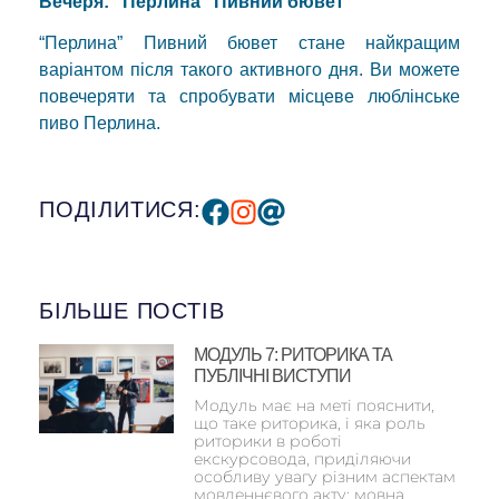
Вечеря: “Перлина” Пивний бювет
“Перлина” Пивний бювет стане найкращим
варіантом після такого активного дня. Ви можете
повечеряти та спробувати місцеве люблінське
пиво Перлина.
ПОДІЛИТИСЯ:
БІЛЬШЕ ПОСТІВ
МОДУЛЬ 7: РИТОРИКА ТА
ПУБЛІЧНІ ВИСТУПИ
Модуль має на меті пояснити,
що таке риторика, і яка роль
риторики в роботі
екскурсовода, приділяючи
особливу увагу різним аспектам
мовленнєвого акту: мовна