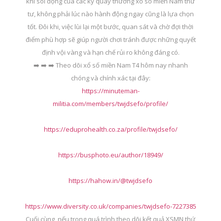
khí sôi động của các kỳ quay thưởng xổ số miền Nam thứ
tư, không phải lúc nào hành động ngay cũng là lựa chọn
tốt. Đôi khi, việc lùi lại một bước, quan sát và chờ đợi thời
điểm phù hợp sẽ giúp người chơi tránh được những quyết
định vội vàng và hạn chế rủi ro không đáng có.
➡️ ➡️ ➡️ Theo dõi xổ số miền Nam T4 hôm nay nhanh
chóng và chính xác tại đây:
https://minuteman-
militia.com/members/twjdsefo/profile/
https://eduprohealth.co.za/profile/twjdsefo/
https://busphoto.eu/author/18949/
https://hahow.in/@twjdsefo
https://www.diversity.co.uk/companies/twjdsefo-7227385
Cuối cùng, nếu trong quá trình theo dõi kết quả XSMN thứ