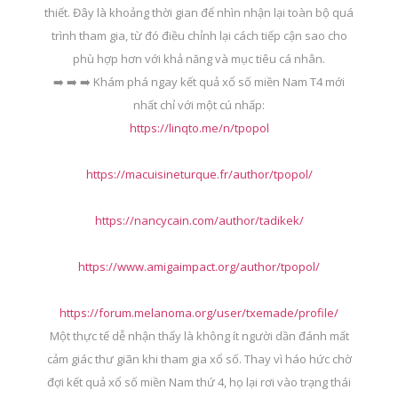
thiết. Đây là khoảng thời gian để nhìn nhận lại toàn bộ quá
trình tham gia, từ đó điều chỉnh lại cách tiếp cận sao cho
phù hợp hơn với khả năng và mục tiêu cá nhân.
➡️ ➡️ ➡️ Khám phá ngay kết quả xổ số miền Nam T4 mới
nhất chỉ với một cú nhấp:
https://linqto.me/n/tpopol
https://macuisineturque.fr/author/tpopol/
https://nancycain.com/author/tadikek/
https://www.amigaimpact.org/author/tpopol/
https://forum.melanoma.org/user/txemade/profile/
Một thực tế dễ nhận thấy là không ít người dần đánh mất
cảm giác thư giãn khi tham gia xổ số. Thay vì háo hức chờ
đợi kết quả xổ số miền Nam thứ 4, họ lại rơi vào trạng thái