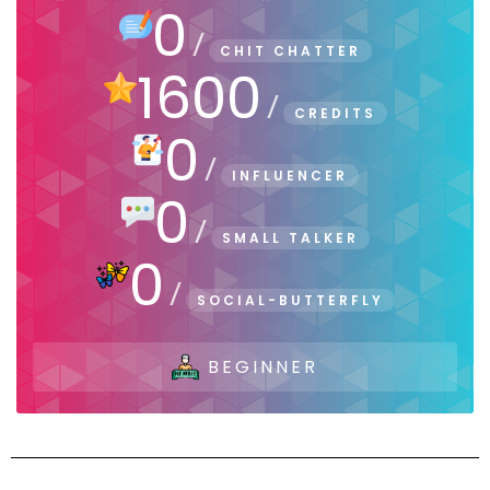
0
CHIT CHATTER
1600
CREDITS
0
INFLUENCER
0
SMALL TALKER
0
SOCIAL-BUTTERFLY
BEGINNER