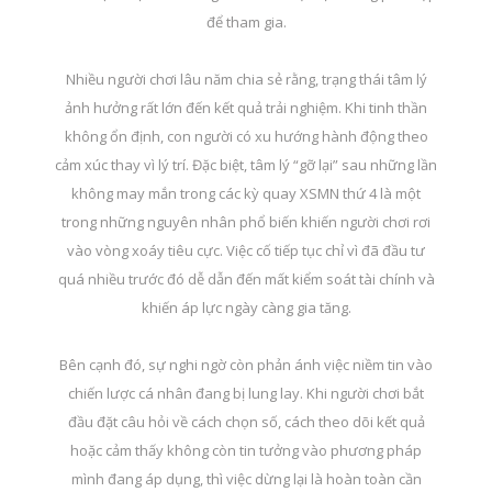
để tham gia.
Nhiều người chơi lâu năm chia sẻ rằng, trạng thái tâm lý
ảnh hưởng rất lớn đến kết quả trải nghiệm. Khi tinh thần
không ổn định, con người có xu hướng hành động theo
cảm xúc thay vì lý trí. Đặc biệt, tâm lý “gỡ lại” sau những lần
không may mắn trong các kỳ quay XSMN thứ 4 là một
trong những nguyên nhân phổ biến khiến người chơi rơi
vào vòng xoáy tiêu cực. Việc cố tiếp tục chỉ vì đã đầu tư
quá nhiều trước đó dễ dẫn đến mất kiểm soát tài chính và
khiến áp lực ngày càng gia tăng.
Bên cạnh đó, sự nghi ngờ còn phản ánh việc niềm tin vào
chiến lược cá nhân đang bị lung lay. Khi người chơi bắt
đầu đặt câu hỏi về cách chọn số, cách theo dõi kết quả
hoặc cảm thấy không còn tin tưởng vào phương pháp
mình đang áp dụng, thì việc dừng lại là hoàn toàn cần