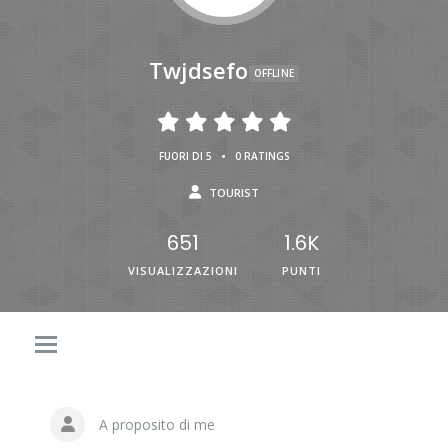
Twjdsefo
OFFLINE
•
FUORI DI 5
0 RATINGS
TOURIST
651
1.6K
VISUALIZZAZIONI
PUNTI
A proposito di me