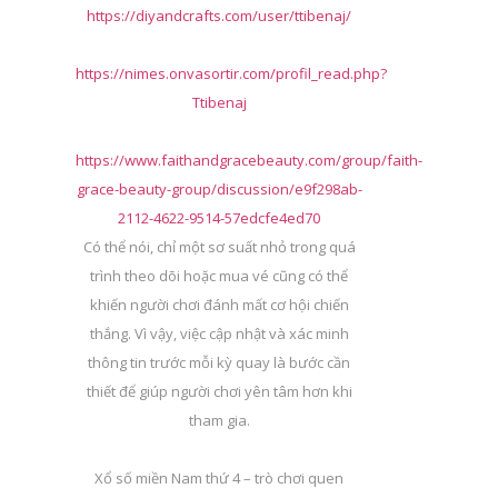
https://diyandcrafts.com/user/ttibenaj/
https://nimes.onvasortir.com/profil_read.php?
Ttibenaj
https://www.faithandgracebeauty.com/group/faith-
grace-beauty-group/discussion/e9f298ab-
2112-4622-9514-57edcfe4ed70
Có thể nói, chỉ một sơ suất nhỏ trong quá
trình theo dõi hoặc mua vé cũng có thể
khiến người chơi đánh mất cơ hội chiến
thắng. Vì vậy, việc cập nhật và xác minh
thông tin trước mỗi kỳ quay là bước cần
thiết để giúp người chơi yên tâm hơn khi
tham gia.
Xổ số miền Nam thứ 4 – trò chơi quen